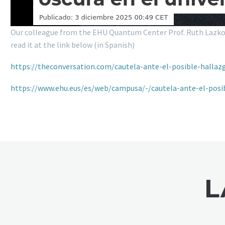
Our colleague from the EHU Quantum Center Prof. Ruth Lazkoz, h
read it at the link below (in Spanish)
https://theconversation.com/cautela-ante-el-posible-hallaz
https://www.ehu.eus/es/web/campusa/-/cautela-ante-el-posi
L