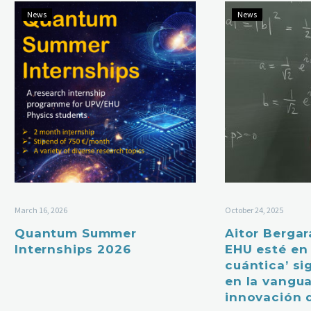
News
News
March 16, 2026
October 24, 2025
Quantum Summer
Aitor Bergar
Internships 2026
EHU esté en 
cuántica’ si
en la vangua
innovación d