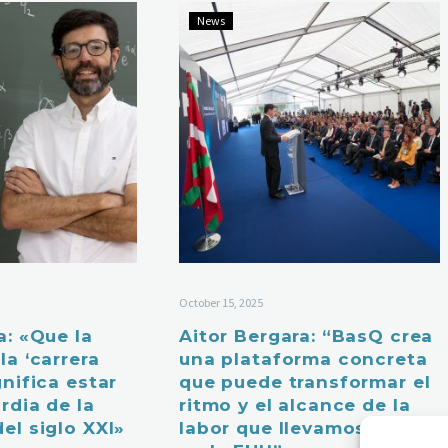
News
October 15, 2025
a: «Que la
Aitor Bergara: “BasQ crea
la ‘carrera
una plataforma concreta
gnifica estar
que puede transformar el
rdia de la
ritmo y el alcance de la
el siglo XXI»
labor que llevamos a cabo