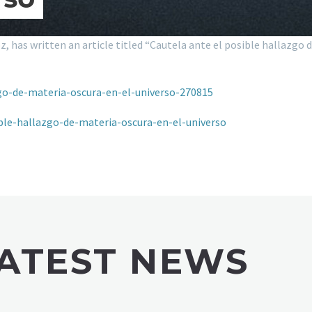
as written an article titled “Cautela ante el posible hallazgo de
go-de-materia-oscura-en-el-universo-270815
ble-hallazgo-de-materia-oscura-en-el-universo
ATEST NEWS