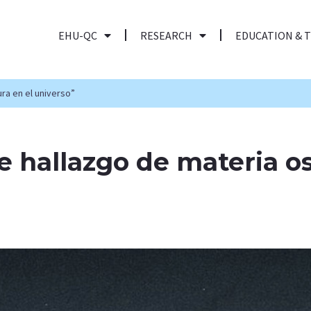
EHU-QC
RESEARCH
EDUCATION & 
ura en el universo”
le hallazgo de materia o