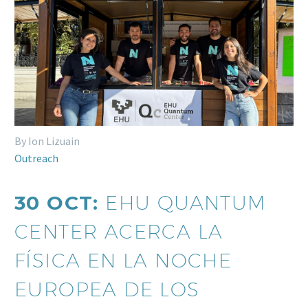
By Ion Lizuain
Outreach
30 OCT:
EHU QUANTUM
CENTER ACERCA LA
FÍSICA EN LA NOCHE
EUROPEA DE LOS