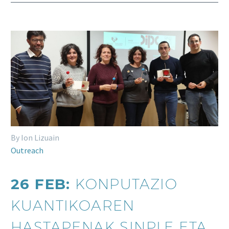
By Ion Lizuain
Outreach
26 FEB:
KONPUTAZIO
KUANTIKOAREN
HASTAPENAK SINPLE ETA