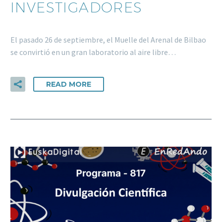
INVESTIGADORES
El pasado 26 de septiembre, el Muelle del Arenal de Bilbao
se convirtió en un gran laboratorio al aire libre…
READ MORE