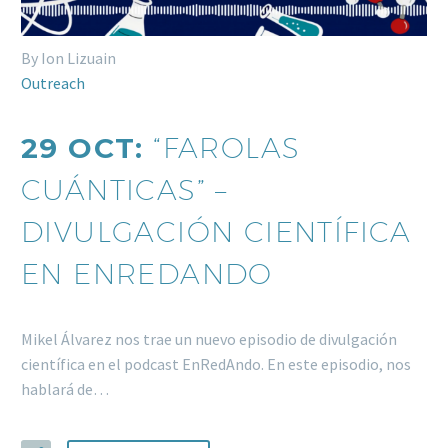
By Ion Lizuain
Outreach
29 OCT:
“FAROLAS
CUÁNTICAS” –
DIVULGACIÓN CIENTÍFICA
EN ENREDANDO
Mikel Álvarez nos trae un nuevo episodio de divulgación
científica en el podcast EnRedAndo. En este episodio, nos
hablará de…