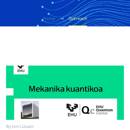
Home
Outreach
By Ion Lizuain